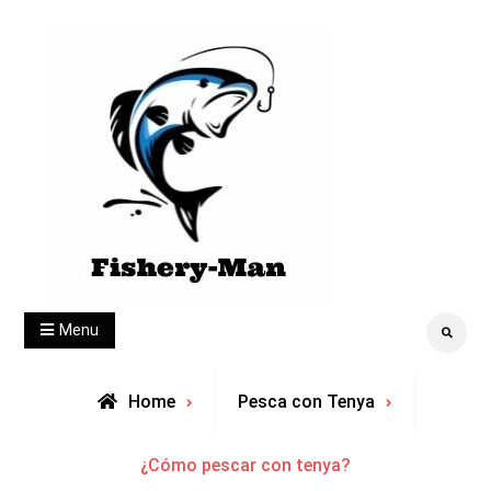
Skip
to
content
fishery-man
Menu
Search
Home
Pesca con Tenya
¿Cómo pescar con tenya?