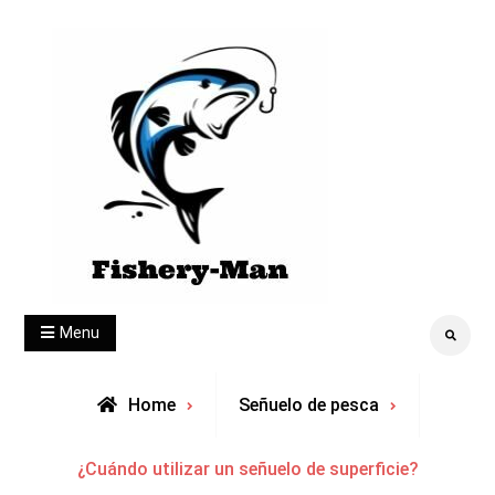
Skip
to
content
fishery-man
Menu
Search
Home
Señuelo de pesca
¿Cuándo utilizar un señuelo de superficie?