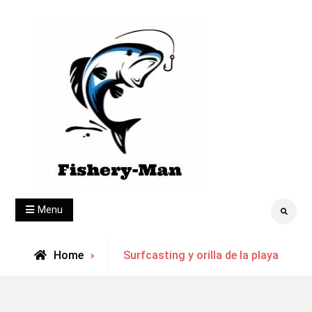
Skip
to
content
fishery-man
Menu
Search
Archive
Home
Surfcasting y orilla de la playa
for