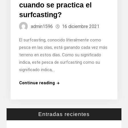
cuando se practica el
surfcasting?
admin1596
16 diciembre 2021
El surfcasting, conocido literalmente como
pesca en las olas, está ganando cada vez más
terreno en estos días. Como su significado
indica, este pesca de surfcasting como su
significado indica,…
¿Qué
Continue reading
peces
capturar
cuando
se
Entradas recientes
practica
el