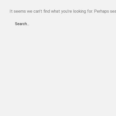
It seems we can’t find what you’re looking for. Perhaps sea
Search
for: