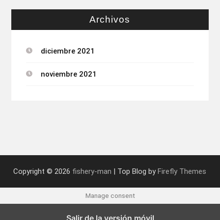
Archivos
diciembre 2021
noviembre 2021
Copyright © 2026
fishery-man
| Top Blog by
Firefly Themes
Manage consent
Salir de la versión móvil
Inglés
Francés
Alemán
Español