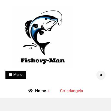
Skip
to
content
fishery-man
Menu
Search
Archive
Home
Grundangeln
for