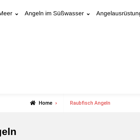
 Meer
Angeln im Süßwasser
Angelausrüstun
Archive
Home
Raubfisch Angeln
for
geln