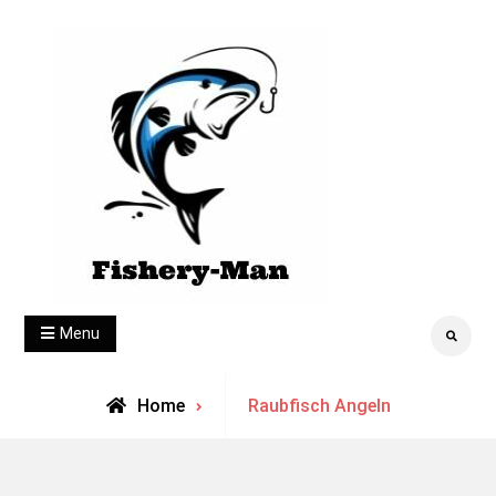
Skip
to
content
fishery-man
Menu
Search
Archive
Home
Raubfisch Angeln
for