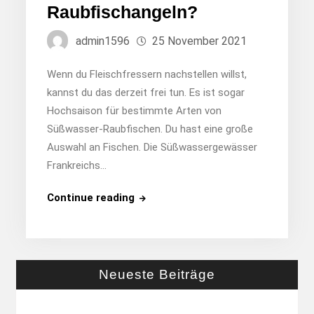
Raubfischangeln?
admin1596
25 November 2021
Wenn du Fleischfressern nachstellen willst,
kannst du das derzeit frei tun. Es ist sogar
Hochsaison für bestimmte Arten von
Süßwasser-Raubfischen. Du hast eine große
Auswahl an Fischen. Die Süßwassergewässer
Frankreichs…
Wo
Continue reading
kann
man
Raubfischangeln?
Neueste Beiträge