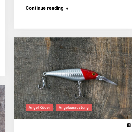
Wie
Continue reading
kann
man
Fischköder
aus
Brot
herstellen?
Angel Köder
Angelausrüstung