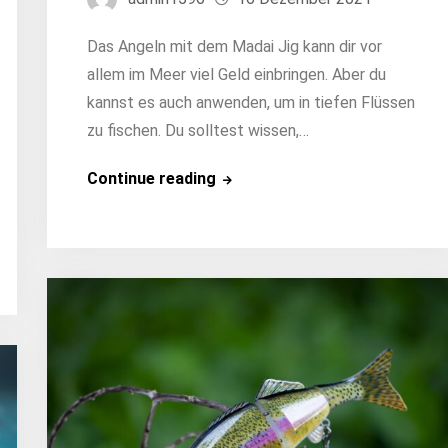
Das Angeln mit dem Madai Jig kann dir vor
allem im Meer viel Geld einbringen. Aber du
kannst es auch anwenden, um in tiefen Flüssen
zu fischen. Du solltest wissen,…
Wie
Continue reading
angelt
man
in
Madaijig?