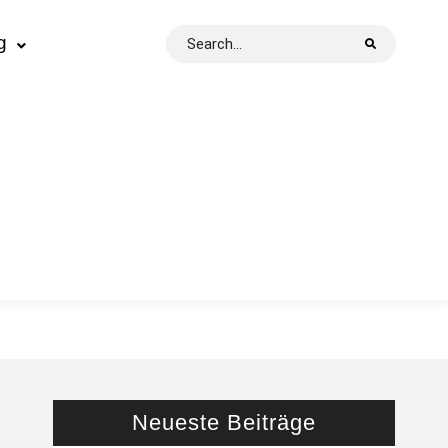
Search
g
for:
Neueste Beiträge