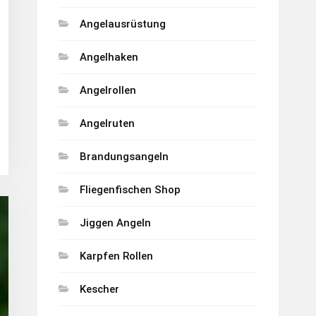
Angelausrüstung
Angelhaken
Angelrollen
Angelruten
Brandungsangeln
Fliegenfischen Shop
Jiggen Angeln
Karpfen Rollen
Kescher