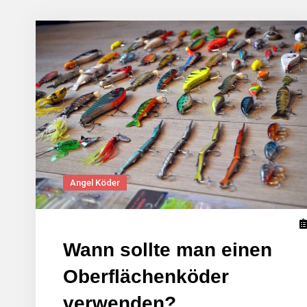
Angel Köder
Wann sollte man einen
Oberflächenköder
verwenden?