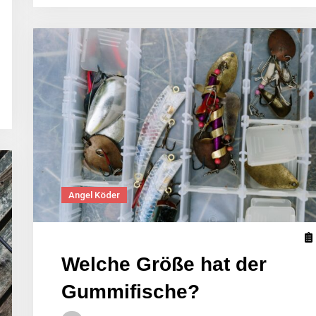
Köder?
Angel Köder
Welche Größe hat der
Gummifische?