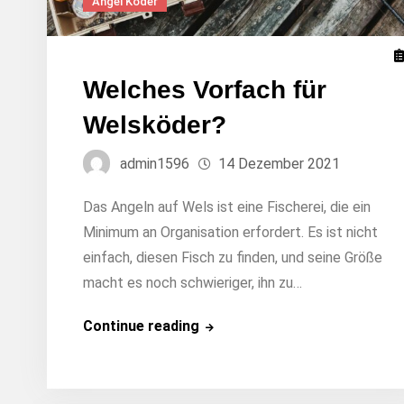
Angel Köder
Welches Vorfach für
Welsköder?
admin1596
14 Dezember 2021
Das Angeln auf Wels ist eine Fischerei, die ein
Minimum an Organisation erfordert. Es ist nicht
einfach, diesen Fisch zu finden, und seine Größe
macht es noch schwieriger, ihn zu…
Welches
Continue reading
Vorfach
für
Welsköder?