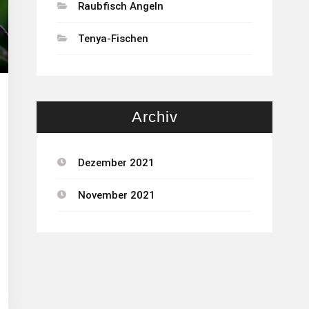
Raubfisch Angeln
Tenya-Fischen
Archiv
Dezember 2021
November 2021