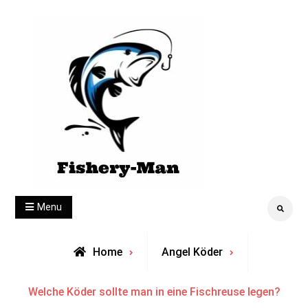
Skip
to
content
fishery-man
Menu
Search
Home
Angel Köder
Welche Köder sollte man in eine Fischreuse legen?