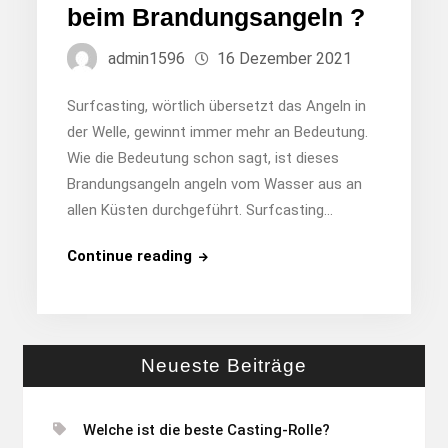
beim Brandungsangeln ?
admin1596
16 Dezember 2021
Surfcasting, wörtlich übersetzt das Angeln in
der Welle, gewinnt immer mehr an Bedeutung.
Wie die Bedeutung schon sagt, ist dieses
Brandungsangeln angeln vom Wasser aus an
allen Küsten durchgeführt. Surfcasting…
Welche
Continue reading
Fische
kann
man
beim
Neueste Beiträge
Brandungsangeln
?
Welche ist die beste Casting-Rolle?