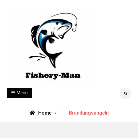
Skip
to
content
fishery-man
Menu
Search
Archive
Home
Brandungsangeln
for