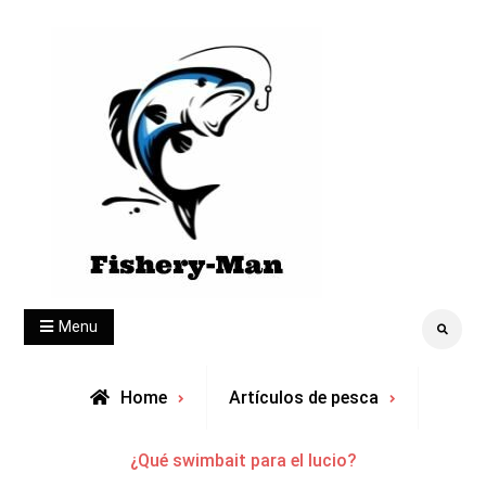
Skip
to
content
fishery-man
Menu
Search
Home
Artículos de pesca
¿Qué swimbait para el lucio?