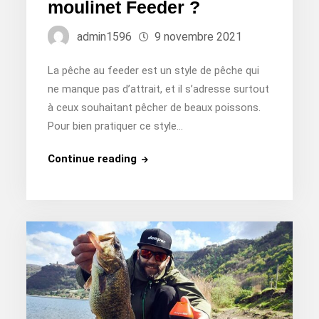
moulinet Feeder ?
admin1596
9 novembre 2021
La pêche au feeder est un style de pêche qui
ne manque pas d’attrait, et il s’adresse surtout
à ceux souhaitant pêcher de beaux poissons.
Pour bien pratiquer ce style…
Quel
Continue reading
est
le
meilleur
moulinet
Feeder
?