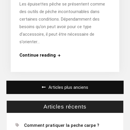
Les épuisettes pêche se présentent comme
des outils de pêche incontournables dans
certaines conditions. Dépendamment des
besoins qu’on peut avoir pour ce type
d’accessoire, il peut être nécessaire de
s’orienter…
Où
Continue reading
trouver
des
épuisettes
Navigation
pêche
Articles plus anciens
?
des
articles
Articles récents
Comment pratiquer la peche carpe ?