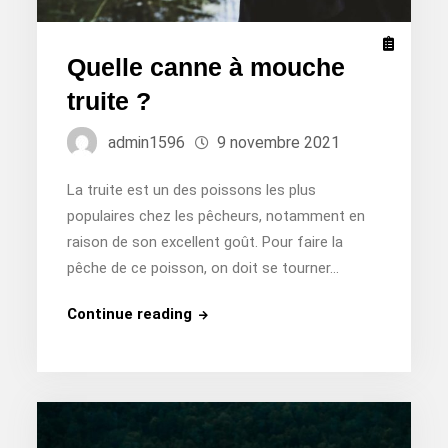
Quelle canne à mouche
truite ?
admin1596
9 novembre 2021
La truite est un des poissons les plus
populaires chez les pêcheurs, notamment en
raison de son excellent goût. Pour faire la
pêche de ce poisson, on doit se tourner…
Quelle
Continue reading
canne
à
mouche
truite
?