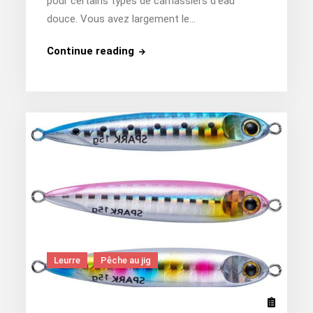
pour certains types de carnassiers d’eau
douce. Vous avez largement le…
Où
Continue reading
pratiquer
la
peche
carnassier
?
Leurre
Pêche au jig