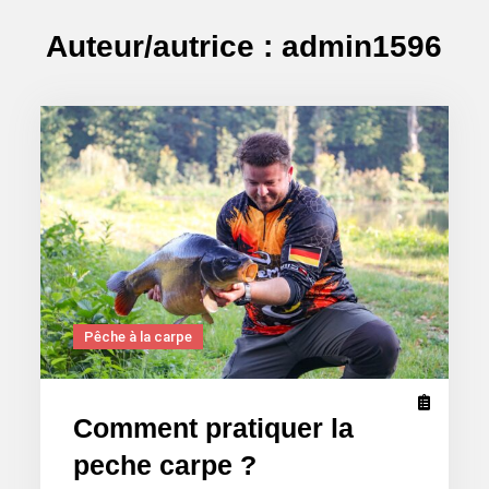
by
Auteur/autrice :
admin1596
Pêche à la carpe
Comment pratiquer la
peche carpe ?