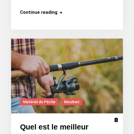
Pourquoi
Continue reading
mettre
du
fluorocarbone
?
Matériel de Pêche
Moulinet
Quel est le meilleur