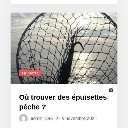
le
meilleur
echosondeur
peche?
Epuisette
Où trouver des épuisettes
pêche ?
admin1596
9 novembre 2021