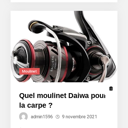
d’hameçon
pour
la
carpe
?
Moulinet
Quel moulinet Daiwa pour
la carpe ?
admin1596
9 novembre 2021