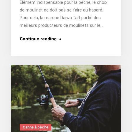
Élément indispensable pour la pêche, le choix
de moulinet ne doit pas se faire au hasard.
Pour cela, la marque Daiwa fait partie des
meilleurs producteurs de moulinets sur le…
Quel
Continue reading
moulinet
Daiwa
pour
la
carpe
?
Canne à pêche