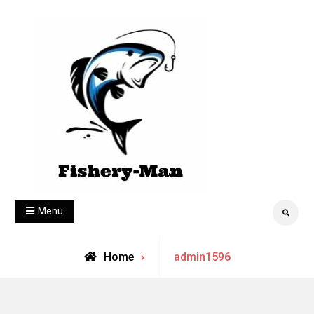
Skip
to
content
fishery-man
Menu
Search
View
Home
admin1596
all
posts