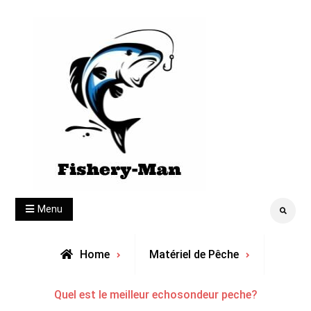
Skip
to
content
fishery-man
Menu
Search
Home
Matériel de Pêche
Quel est le meilleur echosondeur peche?