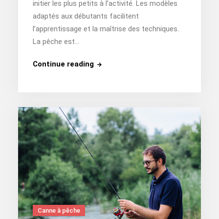
initier les plus petits à l’activité. Les modèles
adaptés aux débutants facilitent
l’apprentissage et la maîtrise des techniques.
La pêche est…
Quelle
Continue reading
canne
à
pêche
choisir
pour
débuter
?
Canne à pêche