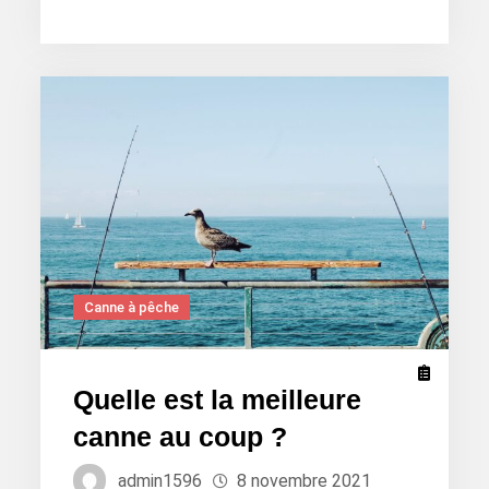
est
la
meilleure
canne
de
surf
casting
?
Canne à pêche
Quelle est la meilleure
canne au coup ?
admin1596
8 novembre 2021