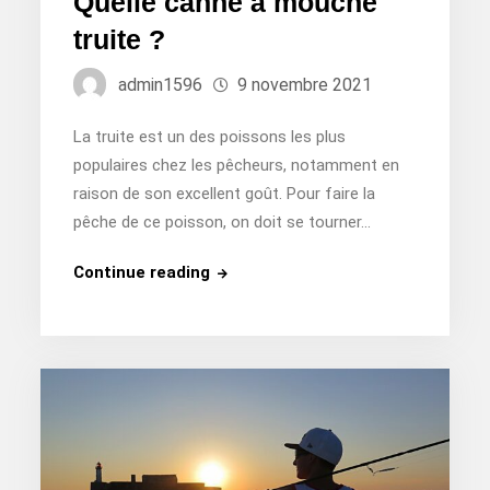
Quelle canne à mouche
truite ?
admin1596
9 novembre 2021
La truite est un des poissons les plus
populaires chez les pêcheurs, notamment en
raison de son excellent goût. Pour faire la
pêche de ce poisson, on doit se tourner…
Quelle
Continue reading
canne
à
mouche
truite
?