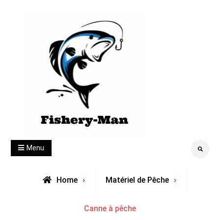
Skip
to
content
fishery-man
Menu
Search
Home
Matériel de Pêche
Archive
Canne à pêche