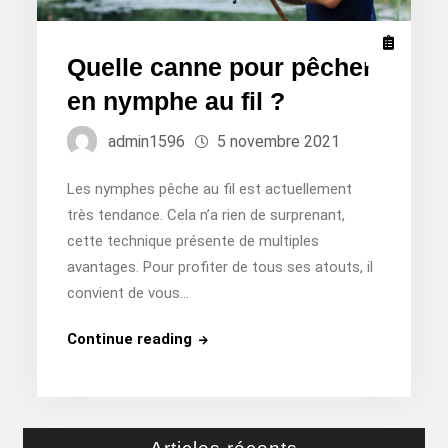
Quelle canne pour pêcher
en nymphe au fil ?
admin1596
5 novembre 2021
Les nymphes pêche au fil est actuellement
très tendance. Cela n’a rien de surprenant,
cette technique présente de multiples
avantages. Pour profiter de tous ses atouts, il
convient de vous…
Quelle
Continue reading
canne
pour
pêcher
en