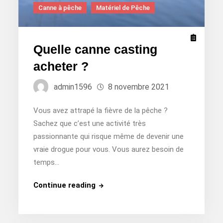
Canne à pêche
Matériel de Pêche
Quelle canne casting
acheter ?
admin1596
8 novembre 2021
Vous avez attrapé la fièvre de la pêche ?
Sachez que c’est une activité très
passionnante qui risque même de devenir une
vraie drogue pour vous. Vous aurez besoin de
temps…
Quelle
Continue reading
canne
casting