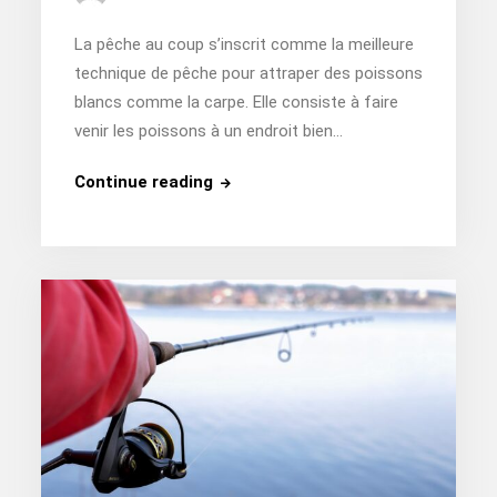
La pêche au coup s’inscrit comme la meilleure
technique de pêche pour attraper des poissons
blancs comme la carpe. Elle consiste à faire
venir les poissons à un endroit bien…
Quelle
Continue reading
est
la
meilleure
canne
au
coup
?