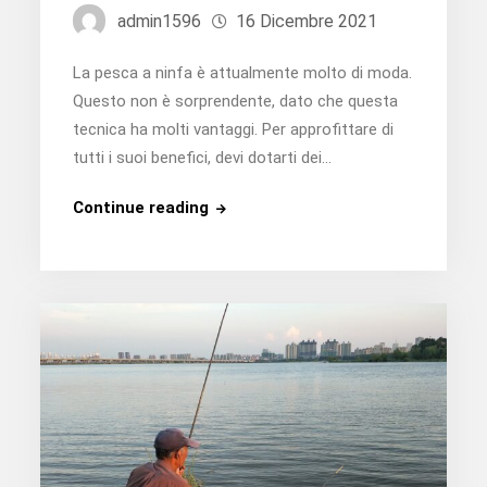
admin1596
16 Dicembre 2021
La pesca a ninfa è attualmente molto di moda.
Questo non è sorprendente, dato che questa
tecnica ha molti vantaggi. Per approfittare di
tutti i suoi benefici, devi dotarti dei…
Quale
Continue reading
canna
usare
per
la
pesca
a
ninfe?