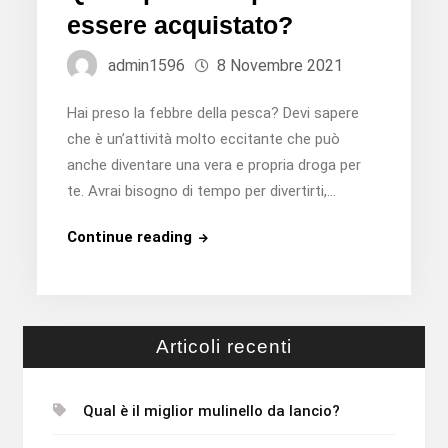
essere acquistato?
admin1596
8 Novembre 2021
Hai preso la febbre della pesca? Devi sapere
che è un’attività molto eccitante che può
anche diventare una vera e propria droga per
te. Avrai bisogno di tempo per divertirti,…
Quale
Continue reading
prodotto
può
essere
acquistato?
Articoli recenti
Qual è il miglior mulinello da lancio?