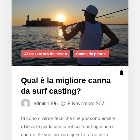
la
trota?
Attrezzatura da pesca
Canna da pesca
Qual è la migliore canna
da surf casting?
admin1596
8 Novembre 2021
Ci sono diverse tecniche che possono essere
utilizzate per la pesca e il surfcasting è una di
queste. Se vuoi provare questo ramo della