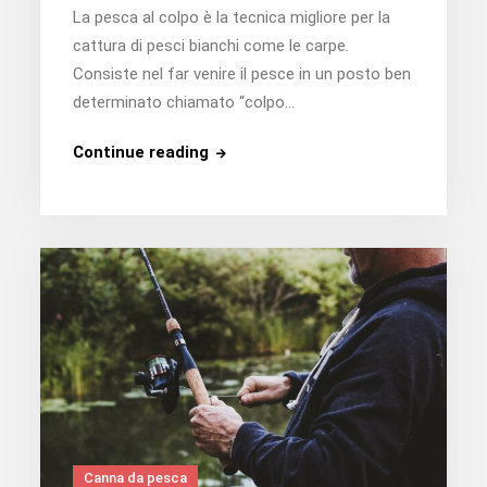
La pesca al colpo è la tecnica migliore per la
cattura di pesci bianchi come le carpe.
Consiste nel far venire il pesce in un posto ben
determinato chiamato “colpo…
Qual
Continue reading
è
la
migliore
canna
per
lo
striking?
Canna da pesca