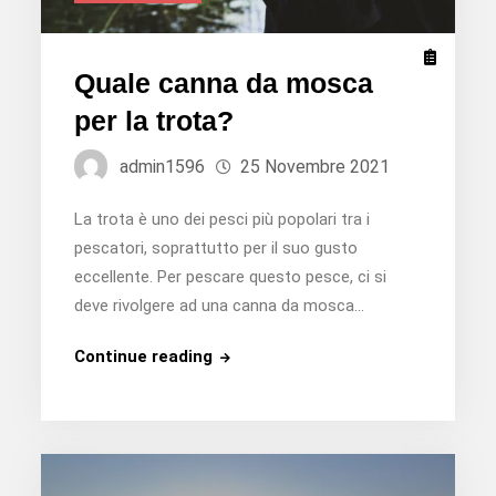
Quale canna da mosca
per la trota?
admin1596
25 Novembre 2021
La trota è uno dei pesci più popolari tra i
pescatori, soprattutto per il suo gusto
eccellente. Per pescare questo pesce, ci si
deve rivolgere ad una canna da mosca…
Quale
Continue reading
canna
da
mosca
per