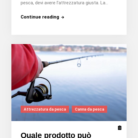
pesca, devi avere l’attrezzatura giusta. La…
Qual
Continue reading
è
la
migliore
canna
da
surf
casting?
Attrezzatura da pesca
Canna da pesca
Quale prodotto può