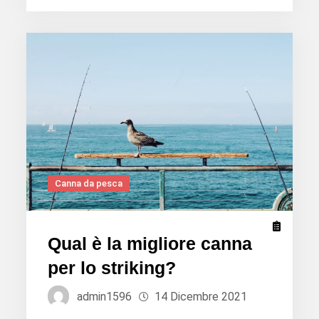
da
pesca
dovresti
scegliere
per
iniziare?
Canna da pesca
Qual è la migliore canna
per lo striking?
admin1596
14 Dicembre 2021