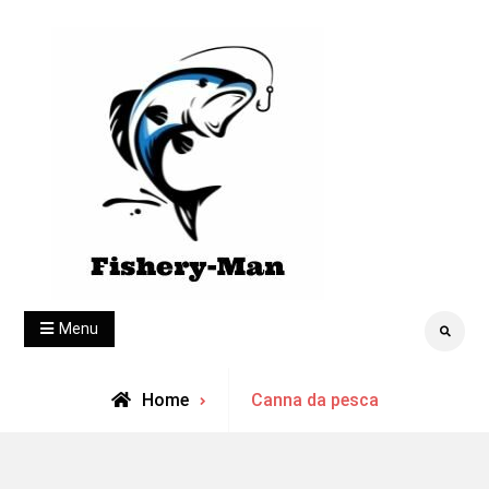
Skip
to
content
fishery-man
Menu
Search
Archive
Home
Canna da pesca
for