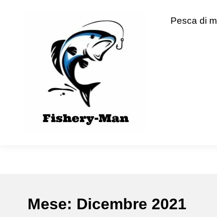
Skip
to
fishery-man
Pesca di m
content
Mese:
Dicembre 2021