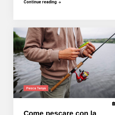
Come
Continue reading
pescare
a
Madaijig?
Pesca Tenya
Come pescare con la