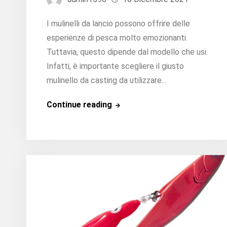
I mulinelli da lancio possono offrire delle
esperienze di pesca molto emozionanti.
Tuttavia, questo dipende dal modello che usi.
Infatti, è importante scegliere il giusto
mulinello da casting da utilizzare…
Qual
Continue reading
è
il
miglior
mulinello
da
lancio?