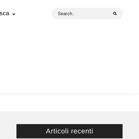
Search
esca
for:
Articoli recenti