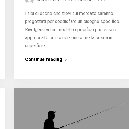
I tipi di esche che trovi sul mercato saranno
progettati per soddisfare un bisogno specifico.
Rivolgersi ad un modello specifico può essere
appropriato per condizioni come la pesca in
superficie.…
Quando
Continue reading
usare
un’esca
di
superficie?