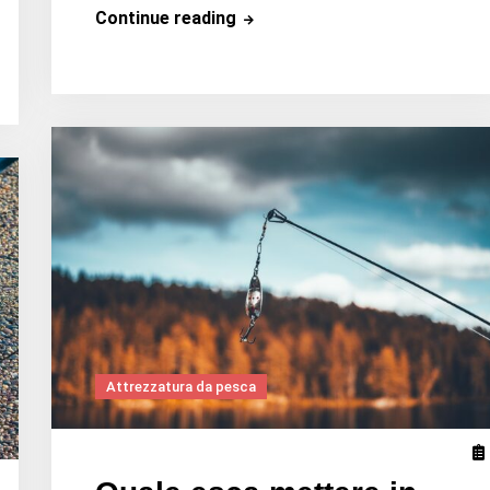
Quale
Continue reading
canna
usare
per
la
pesca
a
ninfe?
Attrezzatura da pesca