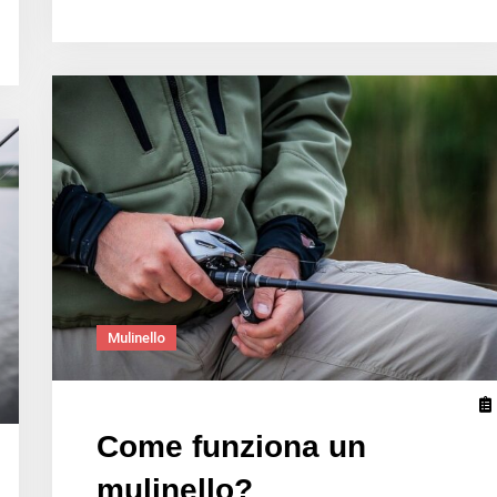
a
mosca?
Mulinello
Come funziona un
mulinello?