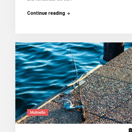
Cos’è
Continue reading
un’esca?
Mulinello