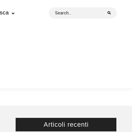
Search
esca
for:
Articoli recenti