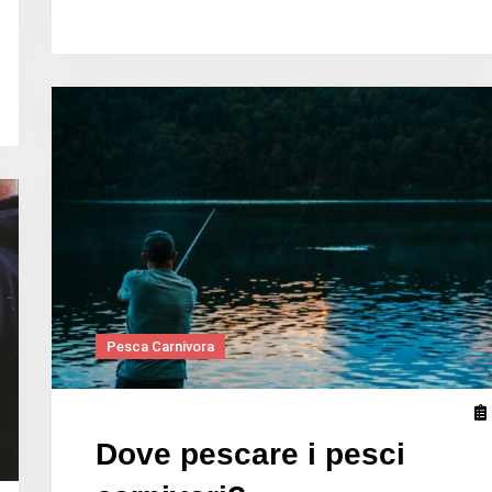
usare
il
fluorocarbonio?
Pesca Carnivora
Dove pescare i pesci