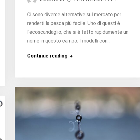
Ci sono diverse alternative sul mercato per
renderti la pesca più facile. Uno di questi è
l’ecoscandaglio, che si è fatto rapidamente un
nome in questo campo. I modelli con…
Qual
Continue reading
è
il
miglior
cercatore
di
pesci?