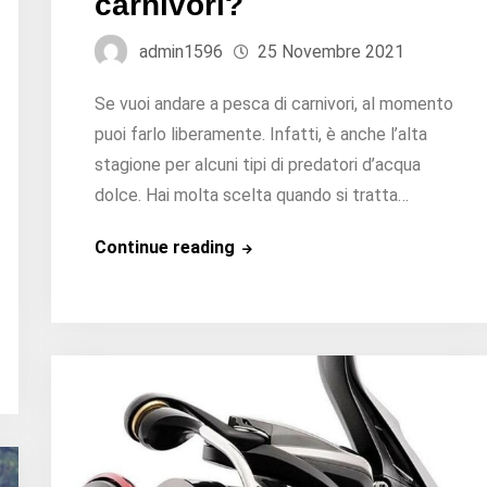
carnivori?
admin1596
25 Novembre 2021
Se vuoi andare a pesca di carnivori, al momento
puoi farlo liberamente. Infatti, è anche l’alta
stagione per alcuni tipi di predatori d’acqua
dolce. Hai molta scelta quando si tratta…
Dove
Continue reading
pescare
i
pesci
carnivori?