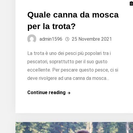
Quale canna da mosca
per la trota?
admin1596
25 Novembre 2021
La trota è uno dei pesci più popolari tra i
pescatori, soprattutto per il suo gusto
eccellente. Per pescare questo pesce, ci si
deve rivolgere ad una canna da mosca…
Quale
Continue reading
canna
da
mosca
per