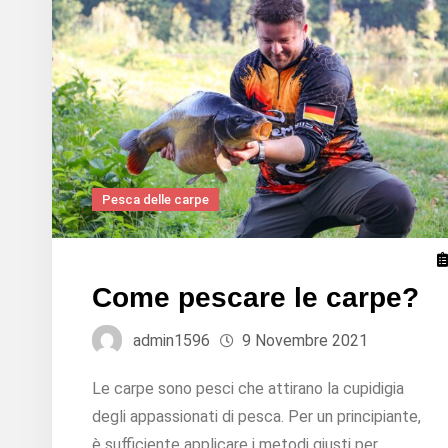
la
trota?
Pesca delle carpe
Come pescare le carpe?
admin1596
9 Novembre 2021
Le carpe sono pesci che attirano la cupidigia
degli appassionati di pesca. Per un principiante,
è sufficiente applicare i metodi giusti per