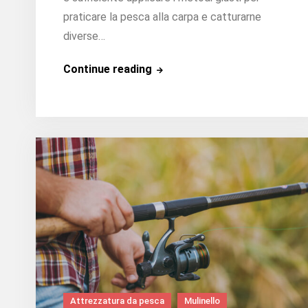
praticare la pesca alla carpa e catturarne
diverse…
Come
Continue reading
pescare
le
carpe?
Attrezzatura da pesca
Mulinello