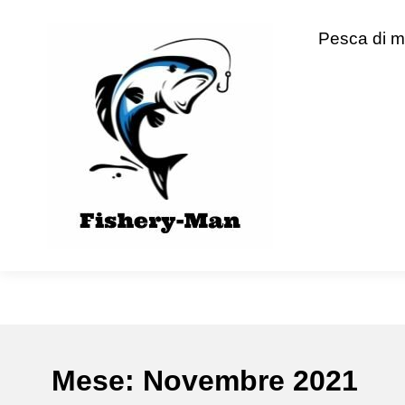
Skip
to
fishery-man
Pesca di m
content
Mese:
Novembre 2021