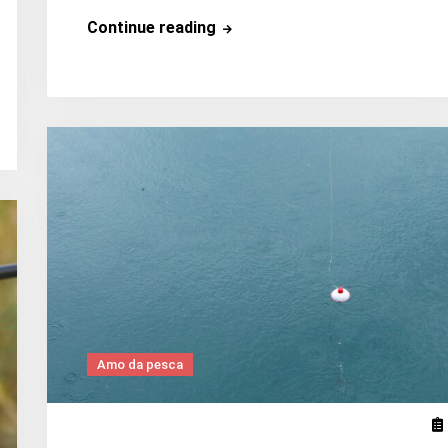
Quale
Continue reading
mulinello
Daiwa
per
la
carpa?
Amo da pesca