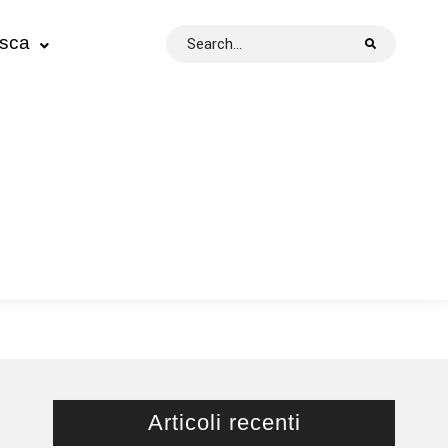
Search
esca
for:
Articoli recenti