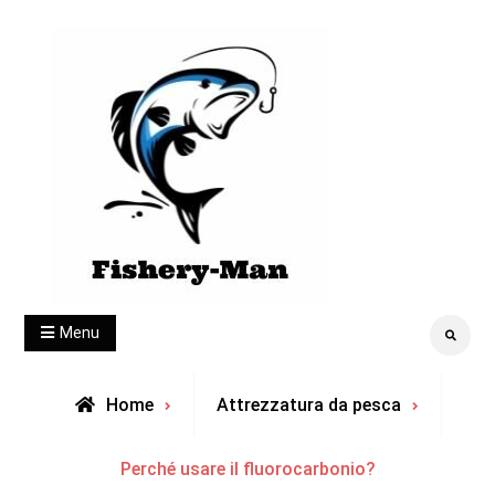
Skip
to
content
fishery-man
Menu
Search
Home
Attrezzatura da pesca
Perché usare il fluorocarbonio?