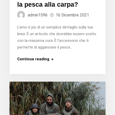
la pesca alla carpa?
admin1596
16 Dicembre 2021
L’amo è più di un semplice dettaglio sulla tua
linea. È un articolo che dovrebbe essere scelto
con la massima cura. È l’accessorio che ti
permette di agganciare il pesce…
Quale
Continue reading
amo
scegliere
per
la
pesca
alla
carpa?