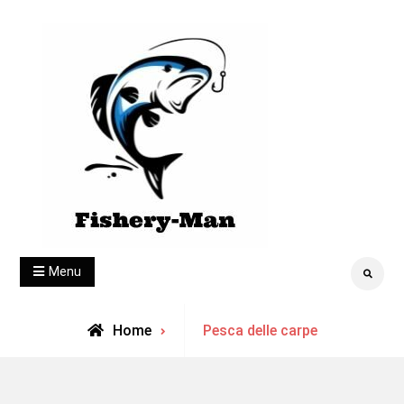
Skip
to
content
fishery-man
Menu
Search
Archive
Home
Pesca delle carpe
for