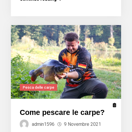
è
il
momento
migliore
per
la
pesca
alla
carpa?
Pesca delle carpe
Come pescare le carpe?
admin1596
9 Novembre 2021