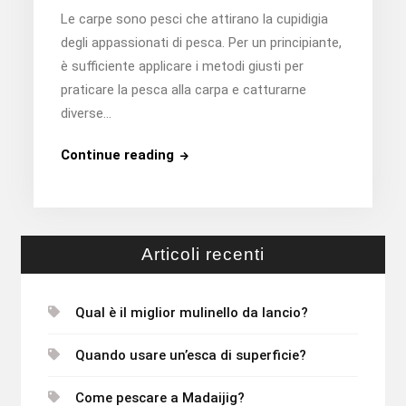
Le carpe sono pesci che attirano la cupidigia
degli appassionati di pesca. Per un principiante,
è sufficiente applicare i metodi giusti per
praticare la pesca alla carpa e catturarne
diverse…
Come
Continue reading
pescare
le
carpe?
Articoli recenti
Qual è il miglior mulinello da lancio?
Quando usare un’esca di superficie?
Come pescare a Madaijig?