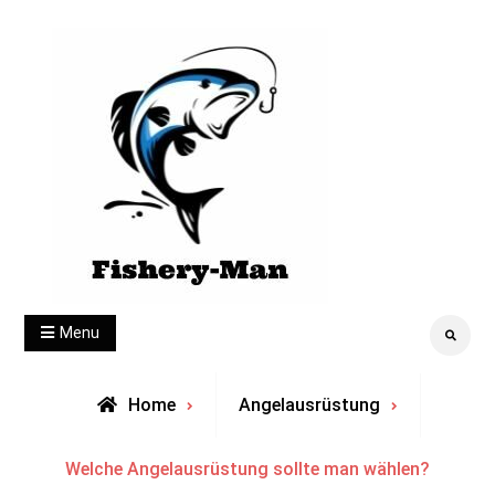
Skip
to
content
fishery-man
Menu
Search
Home
Angelausrüstung
Welche Angelausrüstung sollte man wählen?