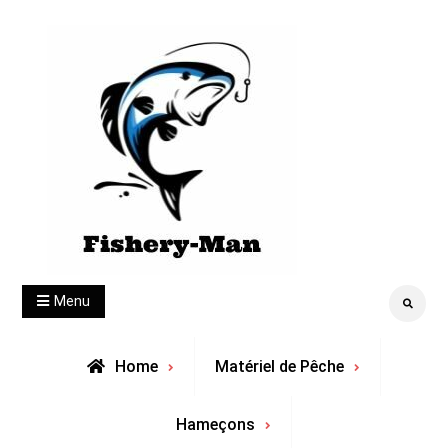
Skip
to
content
fishery-man
Menu
Search
Home
Matériel de Pêche
Hameçons